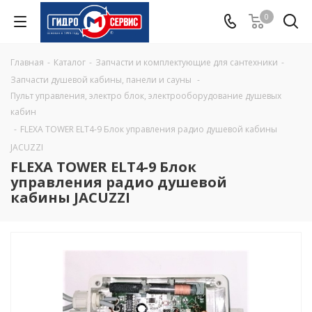
0
Главная
-
Каталог
-
Запчасти и комплектующие для сантехники
-
Запчасти душевой кабины, панели и сауны
-
Пульт управления, электро блок, электрооборудование душевых
кабин
-
FLEXA TOWER ELT4-9 Блок управления радио душевой кабины
JACUZZI
FLEXA TOWER ELT4-9 Блок
управления радио душевой
кабины JACUZZI