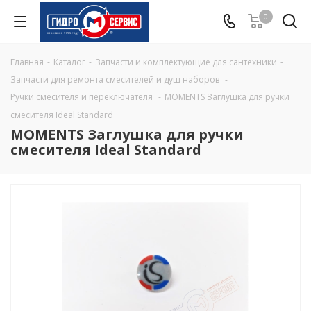
0
Главная
-
Каталог
-
Запчасти и комплектующие для сантехники
-
Запчасти для ремонта смесителей и душ наборов
-
Ручки смесителя и переключателя
-
MOMENTS Заглушка для ручки
смесителя Ideal Standard
MOMENTS Заглушка для ручки
смесителя Ideal Standard