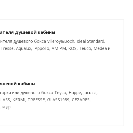
сителя душевой кабины
еля душевого бокса Villeroy&Boch, Ideal Standard,
s, Tresse, Aqualux, Appollo, AM PM, KOS, Teuco, Medea и
душевой кабины
рки или душевого бокса Teyco, Huppe, Jacuzzi,
GLASS, KERMI, TREESSE, GLASS1989, CEZARES,
и др.