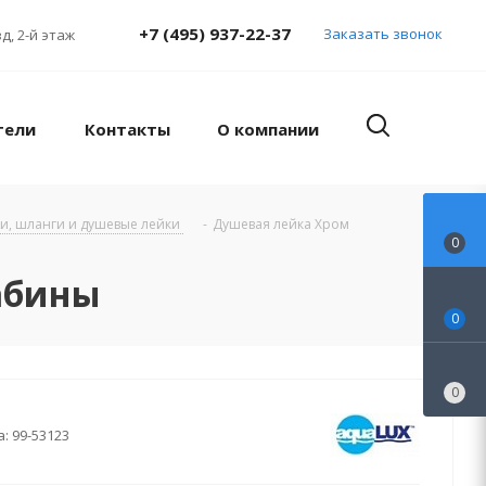
+7 (495) 937-22-37
Заказать звонок
д, 2-й этаж
тели
Контакты
О компании
и, шланги и душевые лейки
-
Душевая лейка Хром
0
абины
0
0
а:
99-53123