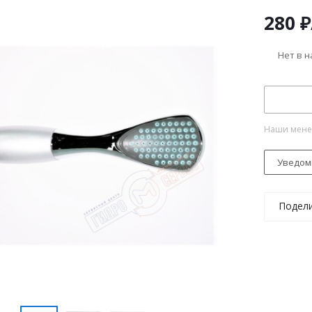
280
₽
Нет в 
Наши менед
Уведом
Подел