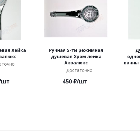
евая лейка
Ручная 5-ти режимная
Д
валюкс
душевая Хром лейка
одно
Аквалюкс
ванны
аточно
Достаточно
/шт
450
₽
/шт