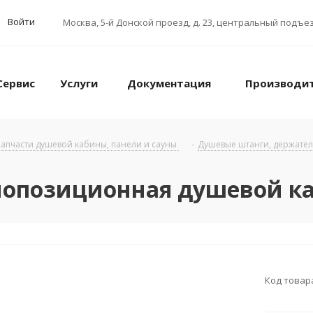
Войти
Москва
,
5-й Донской проезд, д. 23, центральный подъез
Сервис
Услуги
Документация
Производи
апчасти душевой кабины, панели и сауны
-
Душевые штанги, держател
нопозиционная душевой к
Код товар