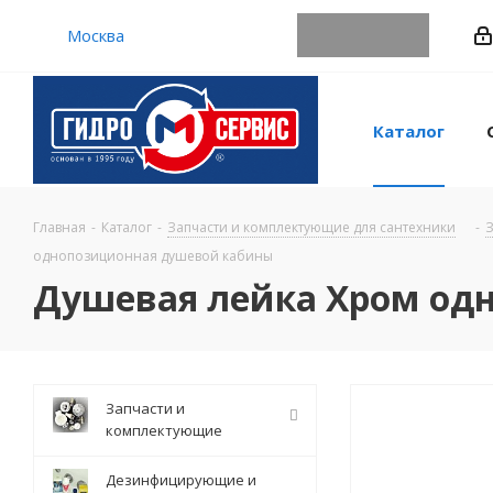
Москва
Каталог
Главная
-
Каталог
-
Запчасти и комплектующие для сантехники
-
З
однопозиционная душевой кабины
Душевая лейка Хром од
Запчасти и
комплектующие
Дезинфицирующие и