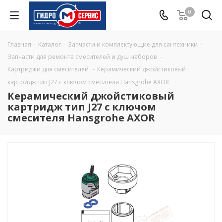
0
Главная
-
Каталог
-
Запчасти и комплектующие для сантехники
-
Запчасти для ремонта смесителей и душ наборов
-
Картриджи для смесителей
-
Керамический джойстиковый
картридж тип J27 с ключом смесителя Hansgrohe AXOR
Керамический джойстиковый
картридж тип J27 с ключом
смесителя Hansgrohe AXOR