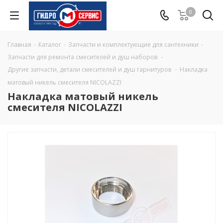
0
Главная
-
Каталог
-
Запчасти и комплектующие для сантехники
-
Запчасти для ремонта смесителей и душ наборов
-
Другие запчасти, детали смесителей и душ гарнитуров
-
Накладка
матовый никель смесителя NICOLAZZI
Накладка матовый никель
смесителя NICOLAZZI