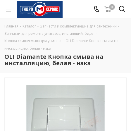
0
Главная
-
Каталог
-
Запчасти и комплектующие для сантехники
-
Запчасти для ремонта унитазов, инсталяций, биде
-
Кнопка слива/смыва для унитаза
-
OLI Diamante Кнопка смыва на
инсталляцию, белая - нзкз
OLI Diamante Кнопка смыва на
инсталляцию, белая - нзкз