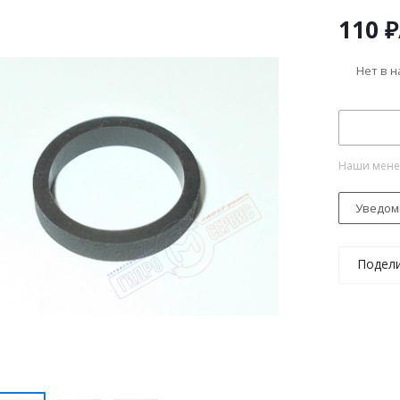
110
₽
Нет в 
Наши менед
Уведом
Подел