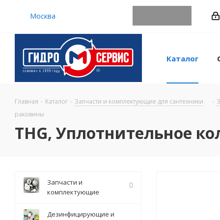
Москва
Каталог
Главная
-
Каталог
-
Запчасти и комплектующие для сантехники
-
З
раковины
THG, Уплотнительное ко
Запчасти и
комплектующие
Дезинфицирующие и