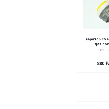
Аэратор сме
для ра
Нет в
880
₽