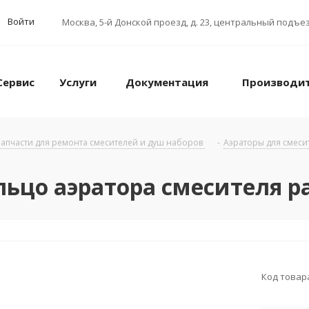
Войти
Москва
,
5-й Донской проезд, д. 23, центральный подъез
Сервис
Услуги
Документация
Производи
апчасти для ремонта смесителей и душ наборов
-
Аэраторы для смеси
льцо аэратора смесителя 
Код товар