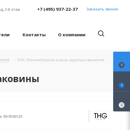
+7 (495) 937-22-37
Заказать звонок
д, 2-й этаж
тели
Контакты
О компании
телей
-
THG, Уплотнительное кольцо аэратора смесителя
0
раковины
0
0
а:
99-9590125