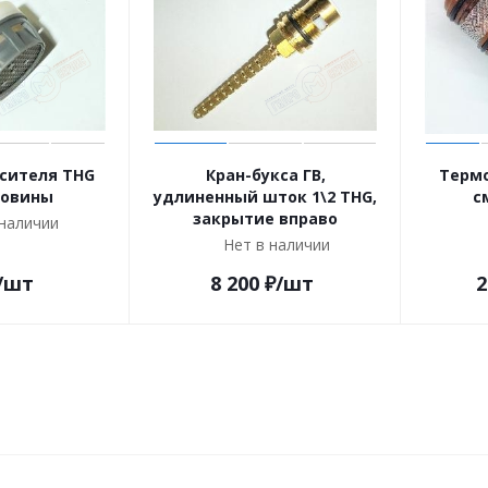
сителя THG
Кран-букса ГВ,
Термо
ковины
удлиненный шток 1\2 THG,
с
закрытие вправо
 наличии
Нет в наличии
/шт
8 200
₽
/шт
2