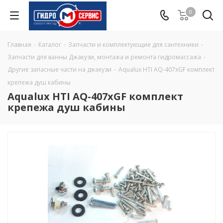
0
Главная
-
Каталог
-
Запчасти и комплектующие для сантехники
-
Запчасти для ванны Джакузи, монтажа и ремонта гидромассажа
-
Другие запасные части на джакузи
-
Aqualux HTI AQ-407xGF комплект
крепежа душ кабины
Aqualux HTI AQ-407xGF комплект
крепежа душ кабины