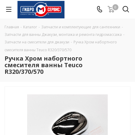
0
Главная
-
Каталог
-
Запчасти и комплектующие для сантехники
-
Запчасти для ванны Джакузи, монтажа и ремонта гидромассажа
-
Запчасти на смесители для джакузи
-
Ручка Хром набортного
смесителя ванны Teuco R320/370/570
Ручка Хром набортного
смесителя ванны Teuco
R320/370/570