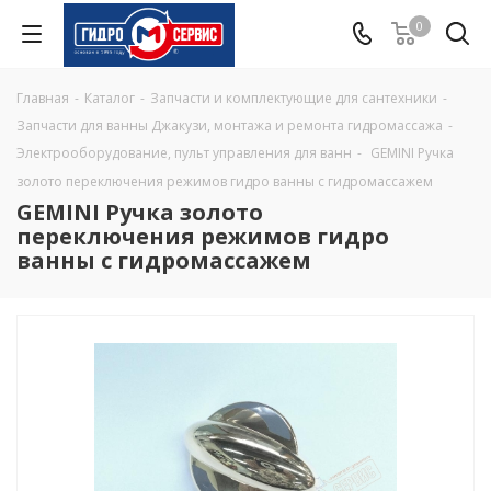
0
Главная
-
Каталог
-
Запчасти и комплектующие для сантехники
-
Запчасти для ванны Джакузи, монтажа и ремонта гидромассажа
-
Электрооборудование, пульт управления для ванн
-
GEMINI Ручка
золото переключения режимов гидро ванны с гидромассажем
GEMINI Ручка золото
переключения режимов гидро
ванны с гидромассажем