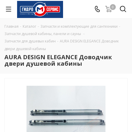
0
Главная
-
Каталог
-
Запчасти и комплектующие для сантехники
-
Запчасти душевой кабины, панели и сауны
-
Запчасти для душевых кабин
-
AURA DESIGN ELEGANCE Доводчик
двери душевой кабины
AURA DESIGN ELEGANCE Доводчик
двери душевой кабины