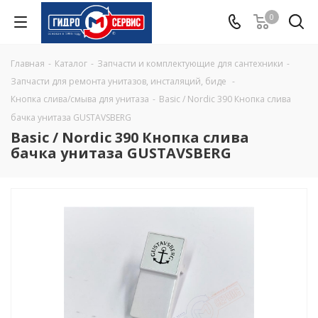
0
Главная
-
Каталог
-
Запчасти и комплектующие для сантехники
-
Запчасти для ремонта унитазов, инсталяций, биде
-
Кнопка слива/смыва для унитаза
-
Basic / Nordic 390 Кнопка слива
бачка унитаза GUSTAVSBERG
Basic / Nordic 390 Кнопка слива
бачка унитаза GUSTAVSBERG