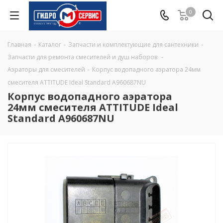
0
Главная
-
Каталог
-
Запчасти и комплектующие для сантехники
-
Запчасти для ремонта смесителей и душ наборов
-
Аэраторы для смесителей
-
Корпус водопадного аэратора 24мм
смесителя ATTITUDE Ideal Standard A960687NU
Корпус водопадного аэратора
24мм смесителя ATTITUDE Ideal
Standard A960687NU