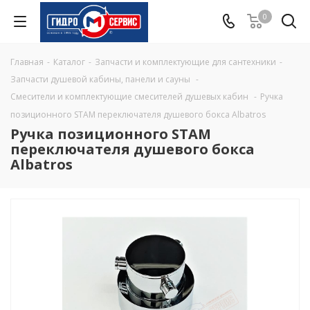
0
Главная
-
Каталог
-
Запчасти и комплектующие для сантехники
-
Запчасти душевой кабины, панели и сауны
-
Смесители и комплектующие смесителей душевых кабин
-
Ручка
позиционного STAM переключателя душевого бокса Albatros
Ручка позиционного STAM
переключателя душевого бокса
Albatros