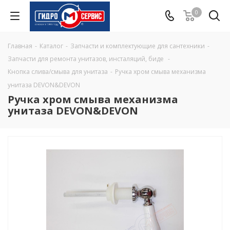
0
Главная
-
Каталог
-
Запчасти и комплектующие для сантехники
-
Запчасти для ремонта унитазов, инсталяций, биде
-
Кнопка слива/смыва для унитаза
-
Ручка хром смыва механизма
унитаза DEVON&DEVON
Ручка хром смыва механизма
унитаза DEVON&DEVON