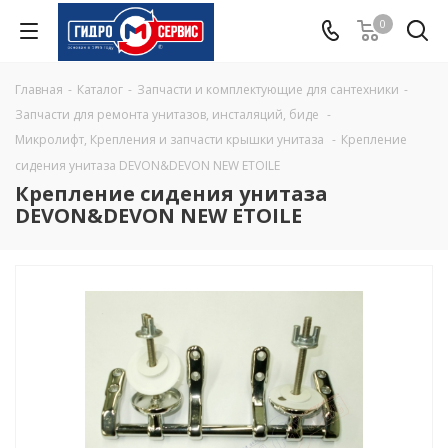
0
Главная
-
Каталог
-
Запчасти и комплектующие для сантехники
-
Запчасти для ремонта унитазов, инсталяций, биде
-
Микролифт, Крепления и запчасти крышки унитаза
-
Крепление
сидения унитаза DEVON&DEVON NEW ETOILE
Крепление сидения унитаза
DEVON&DEVON NEW ETOILE