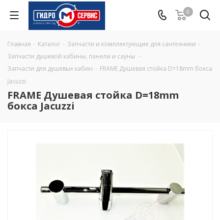
0
Главная
-
Каталог
-
Запчасти и комплектующие для сантехники
-
Запчасти душевой кабины, панели и сауны
-
Запчасти для душевых кабин
-
FRAME Душевая стойка D=18mm бокса
Jacuzzi
FRAME Душевая стойка D=18mm
бокса Jacuzzi