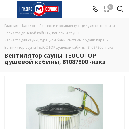
0
Главная
-
Каталог
-
Запчасти и комплектующие для сантехники
-
Запчасти душевой кабины, панели и сауны
-
Запчасти для сауны, турецкой бани, системы подачи пара
-
Вентилятор сауны TEUCOTOP душевой кабины, 81087800 -нзкз
Вентилятор сауны TEUCOTOP
душевой кабины, 81087800 -нзкз