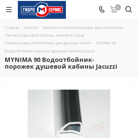
0
Главная
-
Каталог
-
Запчасти и комплектующие для сантехники
-
Запчасти душевой кабины, панели и сауны
-
Силиконовые уплотнители для душевых кабин
-
MYNIMA 90
Водоотбойник-порожек душевой кабины Jacuzzi
MYNIMA 90 Водоотбойник-
порожек душевой кабины Jacuzzi