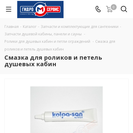
0
Главная
-
Каталог
-
Запчасти и комплектующие для сантехники
-
Запчасти душевой кабины, панели и сауны
-
Ролики для душевых кабин и петли ограждений
-
Смазка для
роликов и петель душевых кабин
Смазка для роликов и петель
душевых кабин