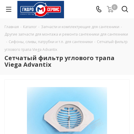
0
Главная
-
Каталог
-
Запчасти и комплектующие для сантехники
-
Другие запчасти для монтажа и ремонта сантехники для сантехники
-
Сифоны, сливы, патрубки и т.п. для сантехники
-
Сетчатый фильтр
углового трапа Viega Advantix
Сетчатый фильтр углового трапа
Viega Advantix