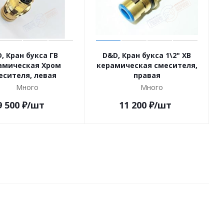
, Кран букса ГВ
D&D, Кран букса 1\2" ХВ
амическая Хром
керамическая смесителя,
есителя, левая
правая
Много
Много
9 500
₽
/шт
11 200
₽
/шт