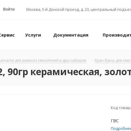
Войти
Москва
,
5-й Донской проезд, д. 23, центральный подъез
Сервис
Услуги
Документация
Производи
апчасти для ремонта смесителей и душ наборов
-
Кран-буксы для сме
2, 90гр керамическая, золо
Код товар
ГВС
Подробне