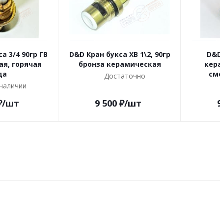
а 3/4 90гр ГВ
D&D Кран букса ХВ 1\2, 90гр
D&D
я, горячая
бронза керамическая
кер
да
см
Достаточно
 наличии
₽
/шт
9 500
₽
/шт