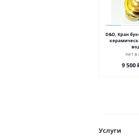
D&D, Кран букс
керамическа
во
Нет в
9 500
Услуги