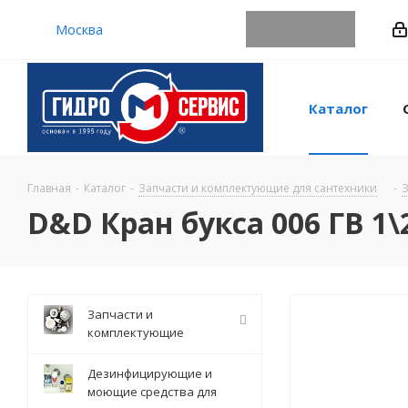
Москва
Каталог
Главная
-
Каталог
-
Запчасти и комплектующие для сантехники
-
З
D&D Кран букса 006 ГВ 1\
Запчасти и
комплектующие
Дезинфицирующие и
моющие средства для