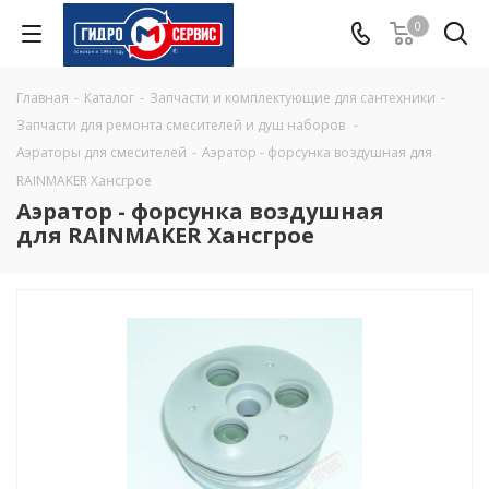
0
Главная
-
Каталог
-
Запчасти и комплектующие для сантехники
-
Запчасти для ремонта смесителей и душ наборов
-
Аэраторы для смесителей
-
Аэратор - форсунка воздушная для
RAINMAKER Хансгрое
Аэратор - форсунка воздушная
для RAINMAKER Хансгрое