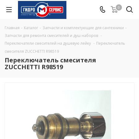
0
Главная
-
Каталог
-
Запчасти и комплектующие для сантехники
-
Запчасти для ремонта смесителей и душ наборов
-
Переключатели смесителей на душевую лейку
-
Переключатель
смесителя ZUCCHETTI R98519
Переключатель смесителя
ZUCCHETTI R98519