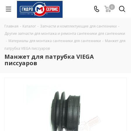
0
Главная
-
Каталог
-
Запчасти и комплектующие для сантехники
-
Другие запчасти для монтажа и ремонта сантехники для сантехники
-
Материалы для монтажа сантехники для сантехники
-
Манжет для
патрубка VIEGA писсуаров
Манжет для патрубка VIEGA
писсуаров