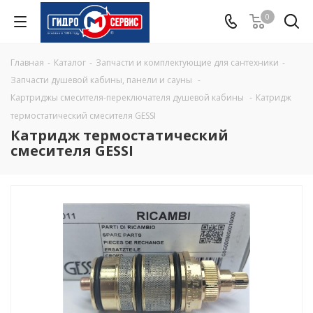
0
Главная
-
Каталог
-
Запчасти и комплектующие для сантехники
-
Запчасти душевой кабины, панели и сауны
-
Картриджы смесителя-переключателя душевой кабины
-
Катридж
термостатический смесителя GESSI
Катридж термостатический
смесителя GESSI