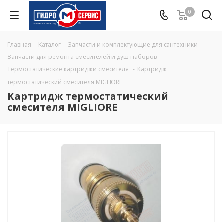
0
Главная
-
Каталог
-
Запчасти и комплектующие для сантехники
-
Запчасти для ремонта смесителей и душ наборов
-
Термостатические картриджи смесителя
-
Картридж
термостатический смесителя MIGLIORE
Картридж термостатический
смесителя MIGLIORE