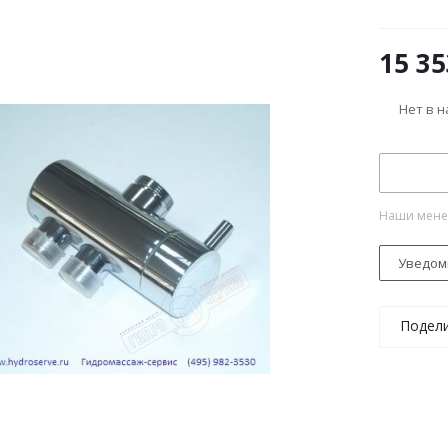
15 35
Нет в 
Наши менед
Уведом
Подел