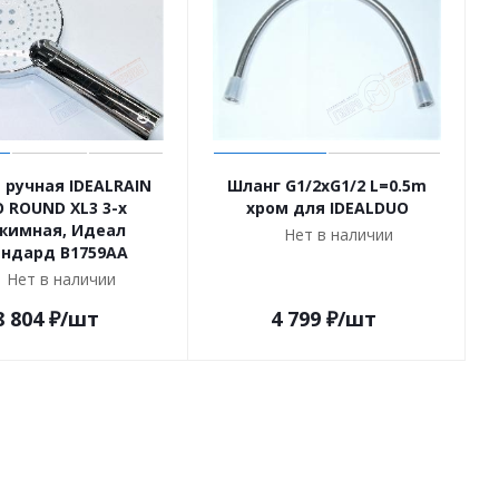
 ручная IDEALRAIN
Шланг G1/2xG1/2 L=0.5m
 ROUND XL3 3-х
хром для IDEALDUO
жимная, Идеал
Нет в наличии
андард B1759AA
Нет в наличии
8 804
₽
/шт
4 799
₽
/шт