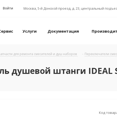
Войти
Москва
,
5-й Донской проезд, д. 23, центральный подъез
Сервис
Услуги
Документация
Производи
апчасти для ремонта смесителей и душ наборов
-
Переключатели смес
ль душевой штанги IDEAL
Код товар