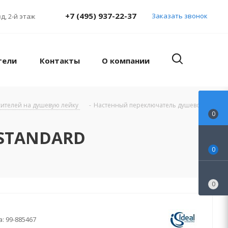
+7 (495) 937-22-37
Заказать звонок
д, 2-й этаж
тели
Контакты
О компании
ителей на душевую лейку
-
Настенный переключатель душевой
0
 STANDARD
0
0
а:
99-885467