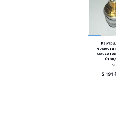
Картри
термостат
смесител
Стан
Мн
5 191