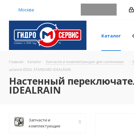
Москва
Каталог
Главная
-
Каталог
-
Запчасти и комплектующие для сантехники
-
З
штанги IDEAL STANDARD IDEALRAIN
Настенный переключате
IDEALRAIN
Запчасти и
комплектующие