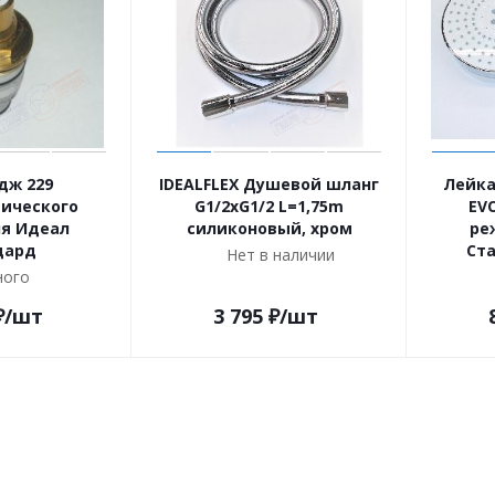
дж 229
IDEALFLEX Душевой шланг
Лейка
ического
G1/2xG1/2 L=1,75m
EVO
я Идеал
силиконовый, хром
ре
дард
Ст
Нет в наличии
ого
₽
/шт
3 795
₽
/шт