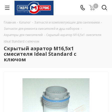
0
Главная
-
Каталог
-
Запчасти и комплектующие для сантехники
-
Запчасти для ремонта смесителей и душ наборов
-
Аэраторы для смесителей
-
Скрытый аэратор M16,5x1 смесителя
Ideal Standard с ключом
Скрытый аэратор M16,5x1
смесителя Ideal Standard с
ключом