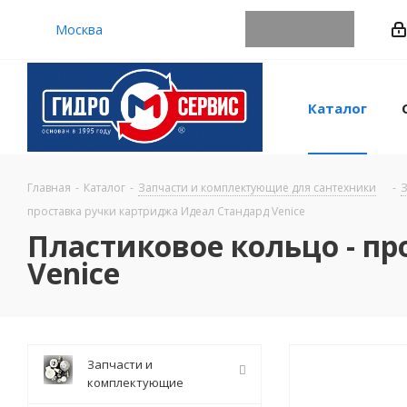
Москва
Каталог
Главная
-
Каталог
-
Запчасти и комплектующие для сантехники
-
З
проставка ручки картриджа Идеал Стандард Venice
Пластиковое кольцо - п
Venice
Запчасти и
комплектующие