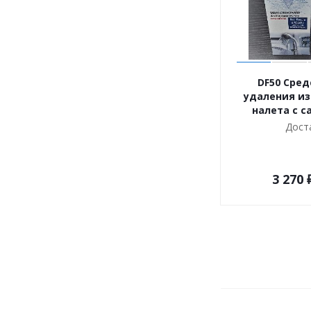
DF50 Cред
удаления из
налета с с
Дост
3 270