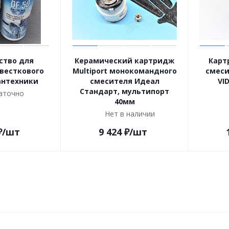
ство для
Керамический картридж
Карт
весткового
Multiport монокомандного
смеси
антехники
смесителя Идеал
VI
Стандарт, мультипорт
аточно
40мм
Нет в наличии
₽
/шт
9 424
₽
/шт