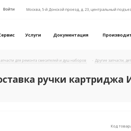
Войти
Москва
,
5-й Донской проезд, д. 23, центральный подъез
Сервис
Услуги
Документация
Производи
апчасти для ремонта смесителей и душ наборов
-
Другие запчасти, де
роставка ручки картриджа 
Код товар