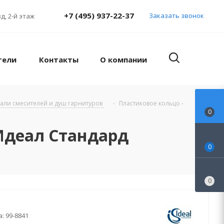
+7 (495) 937-22-37
Заказать звонок
д, 2-й этаж
тели
Контакты
О компании
тали смесителей и душ гарнитуров
-
Пластиковое кольцо -
0
Идеал Стандард
0
0
а:
99-8841