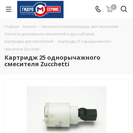
0
Главная
-
Каталог
-
Запчасти и комплектующие для сантехники
-
Запчасти для ремонта смесителей и душ наборов
-
Картриджи для смесителей
-
Картридж 25 однорычажного
смесителя Zucchetti
Картридж 25 однорычажного
смесителя Zucchetti