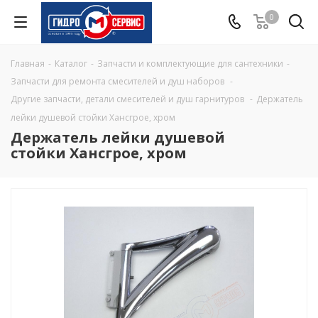
0
Главная
-
Каталог
-
Запчасти и комплектующие для сантехники
-
Запчасти для ремонта смесителей и душ наборов
-
Другие запчасти, детали смесителей и душ гарнитуров
-
Держатель
лейки душевой стойки Хансгрое, хром
Держатель лейки душевой
стойки Хансгрое, хром