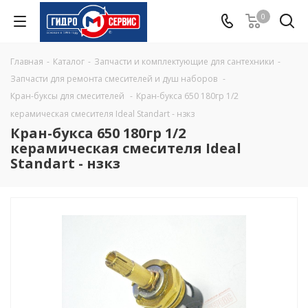
0
Главная
-
Каталог
-
Запчасти и комплектующие для сантехники
-
Запчасти для ремонта смесителей и душ наборов
-
Кран-буксы для смесителей
-
Кран-букса 650 180гр 1/2
керамическая смесителя Ideal Standart - нзкз
Кран-букса 650 180гр 1/2
керамическая смесителя Ideal
Standart - нзкз