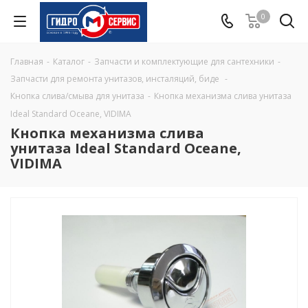
0
Главная
-
Каталог
-
Запчасти и комплектующие для сантехники
-
Запчасти для ремонта унитазов, инсталяций, биде
-
Кнопка слива/смыва для унитаза
-
Кнопка механизма слива унитаза
Ideal Standard Oceane, VIDIMA
Кнопка механизма слива
унитаза Ideal Standard Oceane,
VIDIMA