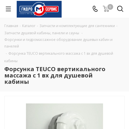
0
Главная
-
Каталог
-
Запчасти и комплектующие для сантехники
-
Запчасти душевой кабины, панели и сауны
-
Форсунки и гидромассажное оборудование душевых кабин и
панелей
-
Форсунка TEUCO вертикального массажа с 1 вх для душевой
кабины
Форсунка TEUCO вертикального
массажа с 1 вх для душевой
кабины