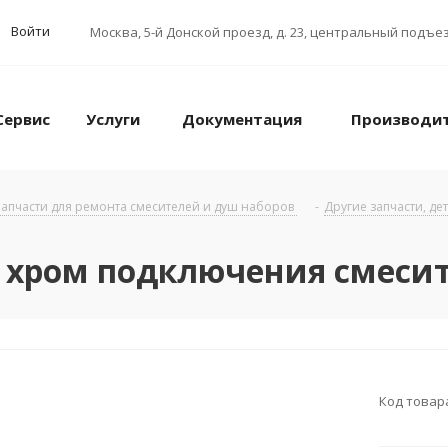
Войти
Москва
,
5-й Донской проезд, д. 23, центральный подъез
Сервис
Услуги
Документация
Производи
апчасти для ремонта смесителей и душ наборов
-
Другие запчасти, де
E хром подключения смеси
Код товар