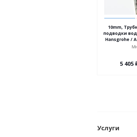
10mm, Трубка L=450mm
подводки вод
Hansgrohe / A
Мн
5 405
Услуги