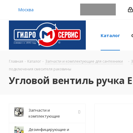
Москва
Каталог
Главная
-
Каталог
-
Запчасти и комплектующие для сантехники
-
З
подключения смесителя раковины
Угловой вентиль ручка 
Запчасти и
комплектующие
Дезинфицирующие и