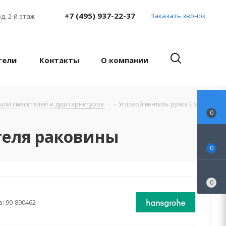
+7 (495) 937-22-37
Заказать звонок
д, 2-й этаж
тели
Контакты
О компании
тали смесителей и душ гарнитуров
-
Угловой вентиль ручка E хром
0
теля раковины
0
0
а:
99-890462