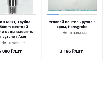
 M8x1, Трубка
Угловой вентиль ручка S
450mm жесткой
хром, Hansgrohe
ки воды смесителя
Нет в наличии
nsgrohe / Axor
Нет в наличии
5 080
₽
/шт
3 186
₽
/шт