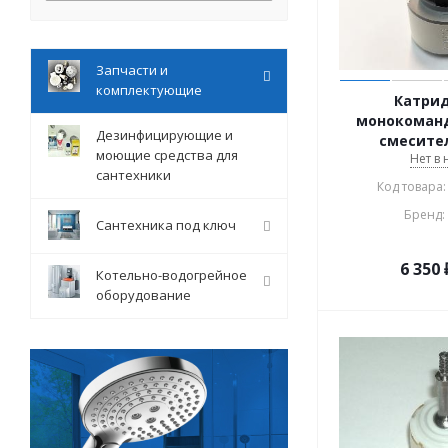
Запчасти и
комплектующие
Катрид
монокоман
Дезинфицирующие и
смесител
моющие средства для
Нет в
сантехники
Код товара:
Бренд:
Сантехника под ключ
6 350
Котельно-водогрейное
оборудование