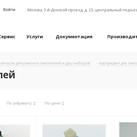
Войти
Москва
,
5-й Донской проезд, д. 23, центральный подъез
Сервис
Услуги
Документация
Производи
апчасти для ремонта смесителей и душ наборов
-
Картриджи для сме
лей
По алфавиту
По цене