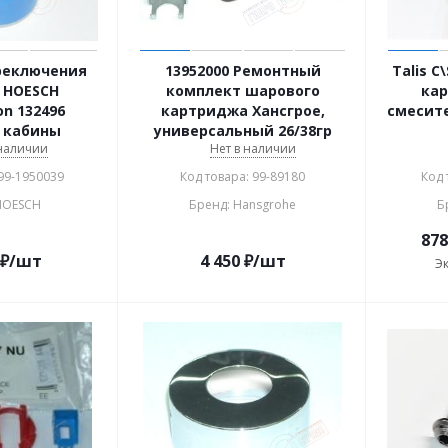
реключения
13952000 Ремонтный
Talis C
 HOESCH
комплект шарового
ка
on 132496
картриджа Хансгрое,
смесите
 кабины
универсальный 26/38гр
 наличии
Нет в наличии
 99-1950039
Код товара: 99-89180
Код 
HOESCH
Бренд: Hansgrohe
Б
878
₽
/шт
4 450
₽
/шт
Э