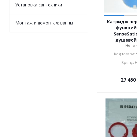
Установка сантехники
Катридж пе
Монтаж и демонтаж ванны
функций
SenseSati
душевой
Нет в
Код товара:
Бренд: 
27 450