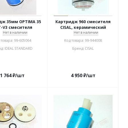
дж 35мм OPTIMA 35
Картридж 960 смесителя
-V3 смесителя
CISAL, керамический
Нет в наличии
Нет в наличии
 товара: 99-605064
Код товара: 99-944008
д: IDEAL STANDARD
Бренд: CISAL
1 764
₽
/шт
4 950
₽
/шт