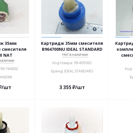
ж 35мм
Картридж 35мм смесителя
Картри
 смесителя
B964700NU IDEAL STANDARD
компле
Нет в наличии
I NAT
смес
 наличии
Код товара: 99-605062
 99-764002
Код 
Бренд: IDEAL STANDARD
BANDINI
Б
₽
/шт
3 355
₽
/шт