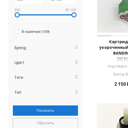
380
45 100
В наличии (
109
)
Картрид
укороченный
Бренд
BANDIN
Нет в
Цвет
Код товара:
Бренд: 
Теги
2 150
Тип
Сбросить