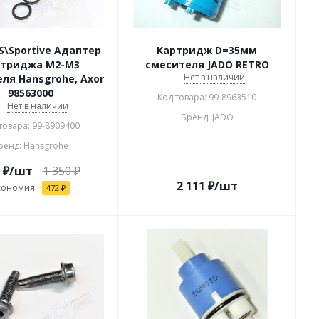
\S\Sportive Адаптер
Картридж D=35мм
ртриджа M2-М3
смесителя JADO RETRO
Нет в наличии
ля Hansgrohe, Axor
98563000
Код товара: 99-8963510
Нет в наличии
Бренд: JADO
товара: 99-8909400
ренд: Hansgrohe
₽
/шт
1 350
₽
2 111
₽
/шт
кономия
472
₽