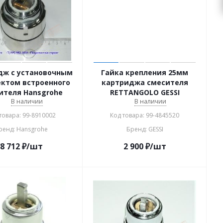
дж с установочным
Гайка крепления 25мм
ктом встроенного
картриджа смесителя
ителя Hansgrohe
RETTANGOLO GESSI
В наличии
В наличии
товара: 99-8910002
Код товара: 99-4845520
ренд: Hansgrohe
Бренд: GESSI
8 712
₽
/шт
2 900
₽
/шт