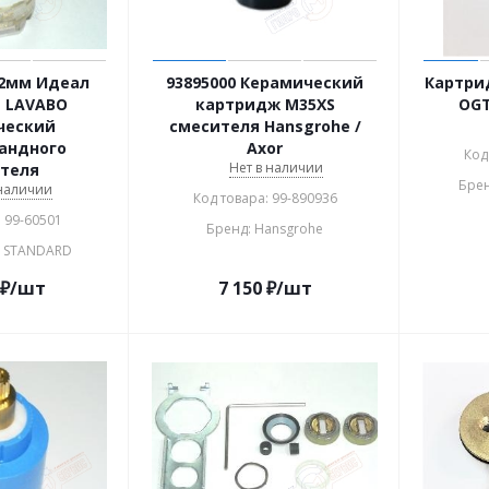
2мм Идеал
93895000 Керамический
Картри
 LAVABO
картридж M35XS
OGT
ческий
смесителя Hansgrohe /
андного
Axor
Код
Нет в наличии
теля
Брен
 наличии
Код товара: 99-890936
: 99-60501
Бренд: Hansgrohe
L STANDARD
₽
/шт
7 150
₽
/шт