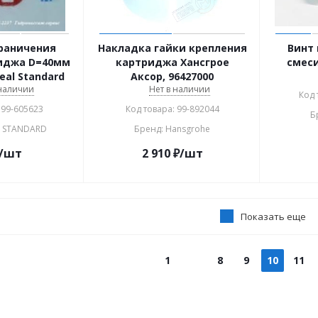
раничения
Накладка гайки крепления
Винт 
иджа D=40мм
картриджа Хансгрое
смес
eal Standard
Аксор, 96427000
 наличии
Нет в наличии
Код 
 99-605623
Код товара: 99-892044
Б
L STANDARD
Бренд: Hansgrohe
/шт
2 910
₽
/шт
Показать еще
1
8
9
10
11