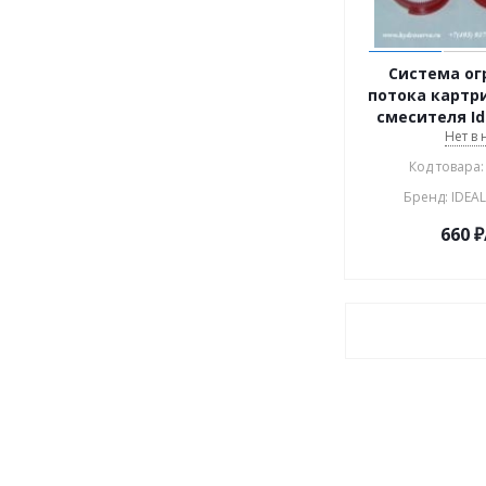
Система ог
потока картр
смесителя Id
Нет в
Код товара:
Бренд: IDEA
660
₽