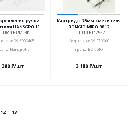
крепления ручки
Картридж 35мм смесителя
ителя HANSGROHE
BONGIO MIRO 9812
Нет в наличии
Нет в наличии
товара: 99-8909405
Код товара: 99-979000
ренд: Hansgrohe
Бренд: BONGIO
380
₽
/шт
3 180
₽
/шт
12
13