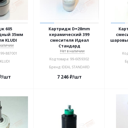
ж 605
Картридж D=28mm
Кар
дный 35мм
керамический 399
смеси
я KLUDI
смесителя Идеал
шаровы
 наличии
Стандард
Нет в наличии
 99-887001
Код
Код товара: 99-6059302
 KLUDI
Б
Бренд: IDEAL STANDARD
₽
/шт
7 246
₽
/шт